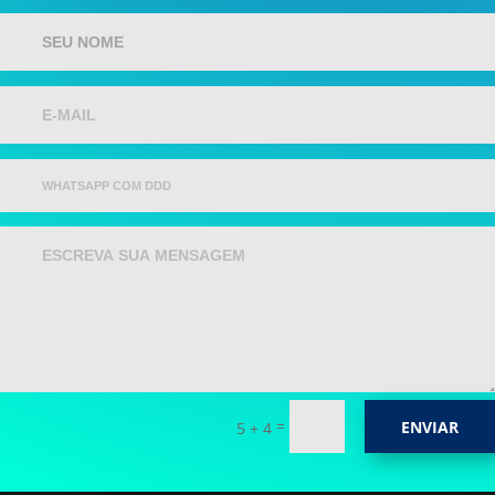
=
ENVIAR
5 + 4